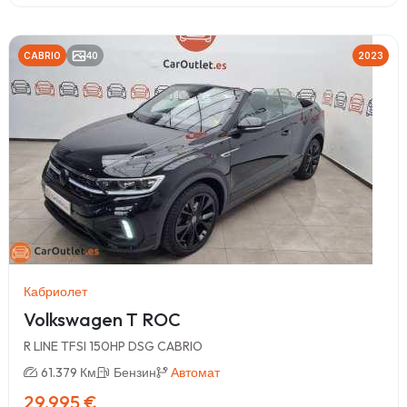
CABRIO
40
2023
Кабриолет
Volkswagen T ROC
R LINE TFSI 150HP DSG CABRIO
61.379 Км
Бензин
Автомат
29,995 €