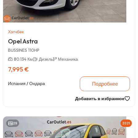
Хэтчбек
Opel Astra
BUSSINES 110HP
80.134 Км
Дизель
Механика
7,995 €
Подробнее
Испания / Ондара
Добавить в избранное
29
2021