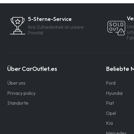
Ve
5-Sterne-Service
Uns
Ihre Zufriedenheit ist unsere
sch
Priorität
Fah
Über CarOutlet.es
Beliebte 
Über uns
Ford
Privacy policy
Hyundai
Standorte
Fiat
Opel
Kia
Mercedes