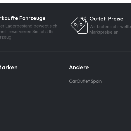
rkaufte Fahrzeuge
Outlet-Preise
er Lagerbestand bewegt sich
Wir bieten sehr wett
nell, reservieren Sie jetzt Ihr
Marktpreise an
rzeug
Marken
Andere
CarOutlet Spain