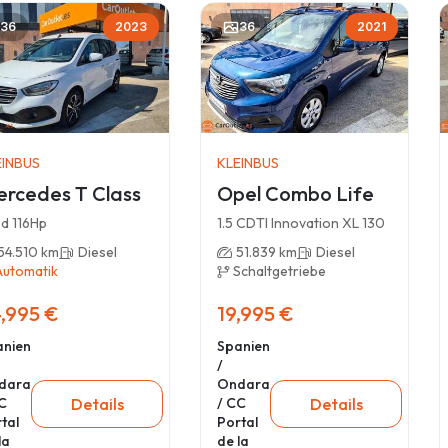
36
2023
36
2021
EINBUS
KLEINBUS
rcedes T Class
Opel Combo Life
d 116Hp
1.5 CDTI Innovation XL 130
54.510 km
Diesel
51.839 km
Diesel
Automatik
Schaltgetriebe
,995 €
19,995 €
anien
Spanien
/
dara
Ondara
Details
Details
C
/ CC
tal
Portal
la
de la