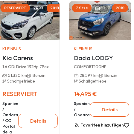
RESERVIERT
33
2018
7 Sitze
30
2019
KLEINBUS
KLEINBUS
Kia Carens
Dacia LODGY
1.6 GDi Drive 132Hp 7Pax
COMFORT100HP
51.320 km
Benzin
28.597 km
Benzin
Schaltgetriebe
Schaltgetriebe
RESERVIERT
14,495 €
Spanien
Spanien
Details
/
/
Ondara
Ondara
Details
/ CC
Zu Favoriten hinzufügen
Portal
de la