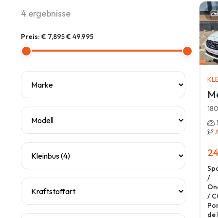
4
ergebnisse
Preis:
€ 7,895
€ 49,995
KL
Me
180
24
Sp
/
On
/ C
Por
de 