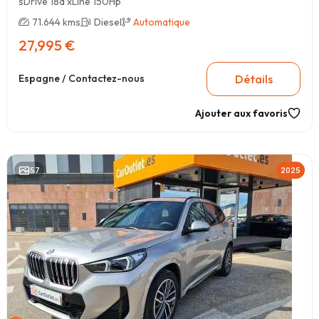
sDrive 18d xLine 150Hp
71.644 kms
Diesel
Automatique
27,995 €
Détails
Espagne / Contactez-nous
Ajouter aux favoris
57
2025