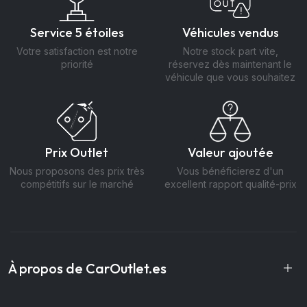
Service 5 étoiles
Véhicules vendus
Votre satisfaction est notre
Notre stock part vite,
priorité
réservez dès maintenant le
véhicule que vous souhaitez
Prix Outlet
Valeur ajoutée
Nous proposons des prix très
Vous bénéficierez d'un
compétitifs sur le marché
excellent rapport qualité-prix
À propos de CarOutlet.es