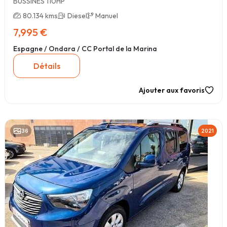
BUSSINES 110HP
80.134 kms
Diesel
Manuel
7,995 €
Espagne / Ondara / CC Portal de la Marina
Détails
Ajouter aux favoris
36
2021