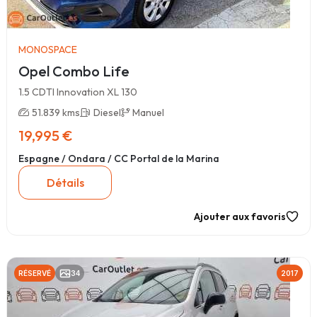
MONOSPACE
Opel Combo Life
1.5 CDTI Innovation XL 130
51.839 kms
Diesel
Manuel
19,995 €
Espagne / Ondara / CC Portal de la Marina
Détails
Ajouter aux favoris
RÉSERVÉ
34
2017