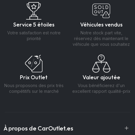
Service 5 étoiles
Véhicules vendus
Votre satisfaction est notre
Notre stock part vite,
priorité
réservez dès maintenant le
véhicule que vous souhaitez
Prix Outlet
Valeur ajoutée
Nous proposons des prix très
Vous bénéficierez d'un
compétitifs sur le marché
excellent rapport qualité-prix
À propos de CarOutlet.es