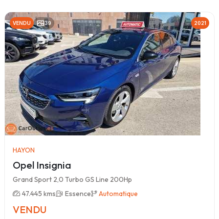
VENDU
39
2021
HAYON
Opel Insignia
Grand Sport 2,0 Turbo GS Line 200Hp
47.445 kms
Essence
Automatique
VENDU