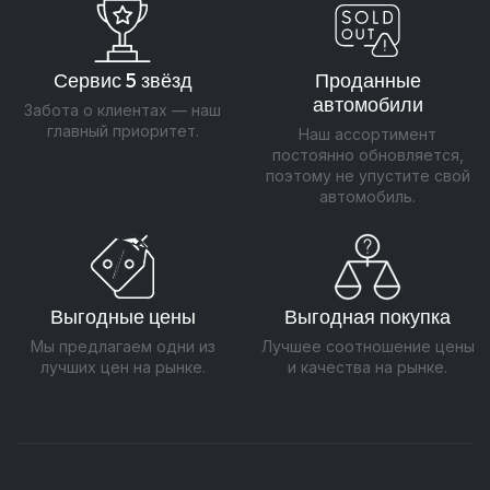
Сервис 5 звёзд
Проданные
автомобили
Забота о клиентах — наш
главный приоритет.
Наш ассортимент
постоянно обновляется,
поэтому не упустите свой
автомобиль.
Выгодные цены
Выгодная покупка
Мы предлагаем одни из
Лучшее соотношение цены
лучших цен на рынке.
и качества на рынке.