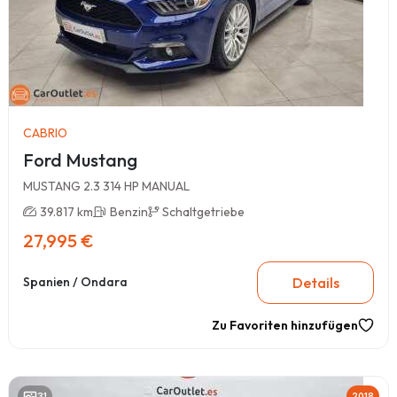
CABRIO
Ford Mustang
MUSTANG 2.3 314 HP MANUAL
39.817 km
Benzin
Schaltgetriebe
27,995 €
Details
Spanien / Ondara
Zu Favoriten hinzufügen
31
2018