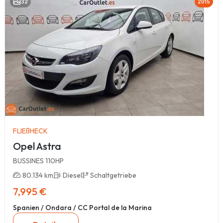
32
2015
FLIEßHECK
Opel Astra
BUSSINES 110HP
80.134 km
Diesel
Schaltgetriebe
7,995 €
Spanien / Ondara / CC Portal de la Marina