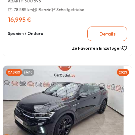
ABARTH 500 595
78.585 km
Benzin
Schaltgetriebe
16,995 €
Details
Spanien / Ondara
Zu Favoriten hinzufügen
CABRIO
40
2023