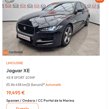
LIMOUSINE
Jaguar XE
XE R SPORT 201HP
86.438 km
Benzin
Automatik
19,495 €
Spanien / Ondara / CC Portal de la Marina
Details