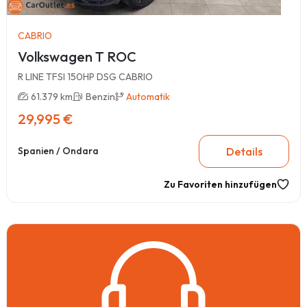
CABRIO
Volkswagen T ROC
R LINE TFSI 150HP DSG CABRIO
61.379 km
Benzin
Automatik
29,995 €
Details
Spanien / Ondara
Zu Favoriten hinzufügen