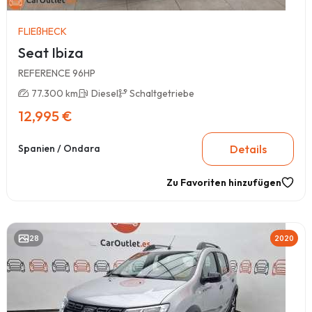
FLIEßHECK
Seat Ibiza
REFERENCE 96HP
77.300 km
Diesel
Schaltgetriebe
12,995 €
Details
Spanien / Ondara
Zu Favoriten hinzufügen
28
2020