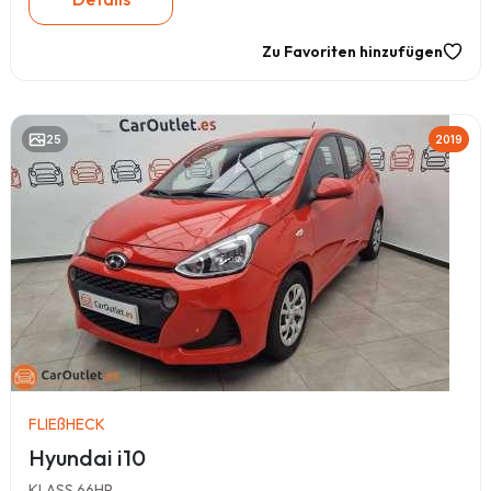
Zu Favoriten hinzufügen
25
2019
FLIEßHECK
Hyundai i10
KLASS 66HP