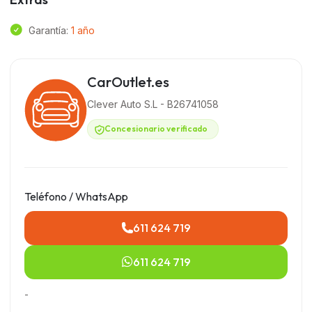
Garantía:
1 año
CarOutlet.es
Clever Auto S.L - B26741058
Concesionario verificado
Teléfono / WhatsApp
611 624 719
611 624 719
-