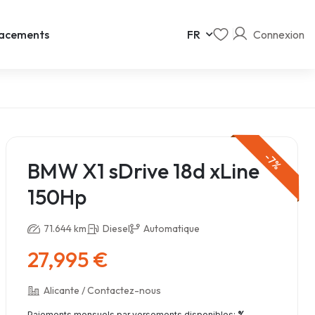
Connexion
acements
FR
-7%
BMW X1 sDrive 18d xLine
150Hp
71.644 km
Diesel
Automatique
27,995 €
Alicante / Contactez-nous
%
Paiements mensuels par versements disponibles: