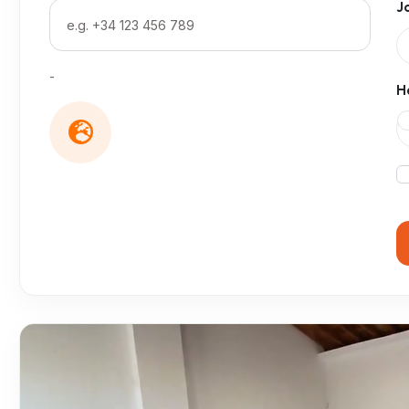
J
-
H