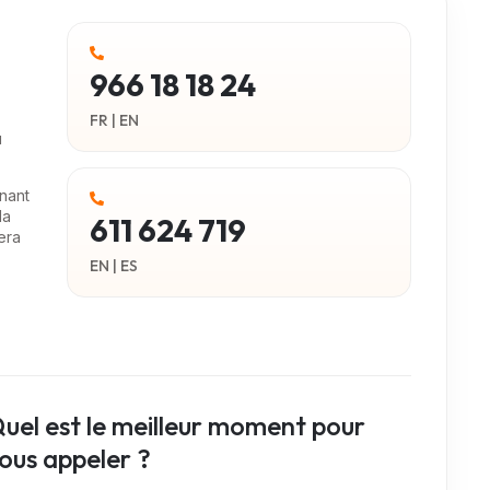
966 18 18 24
FR | EN
u
nant
la
611 624 719
era
EN | ES
uel est le meilleur moment pour
ous appeler ?