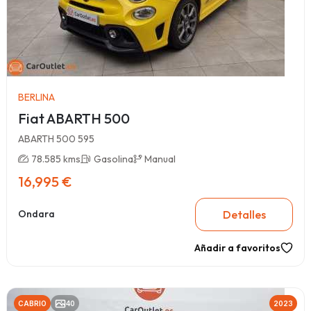
BERLINA
Fiat ABARTH 500
ABARTH 500 595
78.585 kms
Gasolina
Manual
16,995 €
Detalles
Ondara
Añadir a favoritos
CABRIO
40
2023