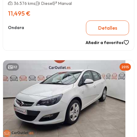
36.576 kms
Diesel
Manual
11,495 €
Detalles
Ondara
Añadir a favoritos
32
2015