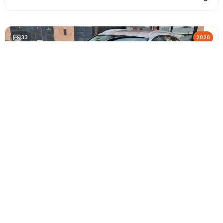
33
2020
RANCHERA
Ford Focus
1.5 TDCi EcoBlue Trend Plus 120Hp
56.145 kms
Diesel
Manual