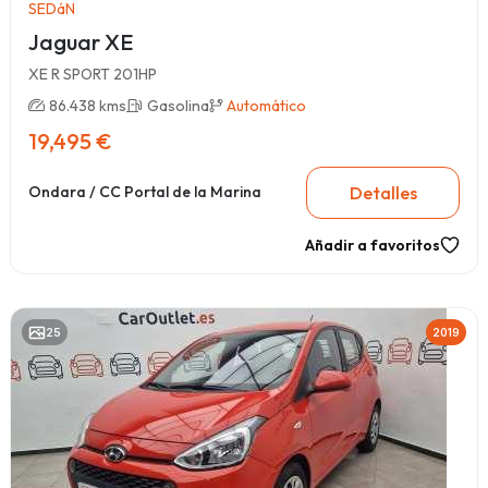
SEDáN
Jaguar XE
XE R SPORT 201HP
86.438 kms
Gasolina
Automático
19,495 €
Detalles
Ondara / CC Portal de la Marina
Añadir a favoritos
25
2019