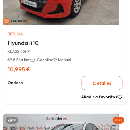
BERLINA
Hyundai i10
KLASS 66HP
8.844 kms
Gasolina
Manual
10,995 €
Detalles
Ondara
Añadir a favoritos
36
2023