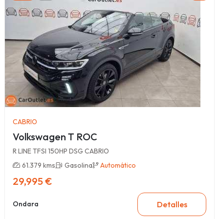
CABRIO
Volkswagen T ROC
R LINE TFSI 150HP DSG CABRIO
61.379 kms
Gasolina
Automático
29,995 €
Detalles
Ondara